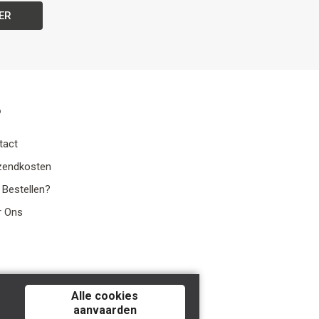
ER
o
tact
zendkosten
 Bestellen?
r Ons
Alle cookies
aanvaarden