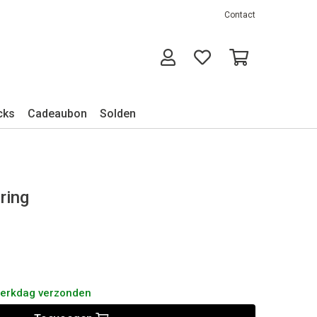
Contact
cks
Cadeaubon
Solden
ering
werkdag verzonden