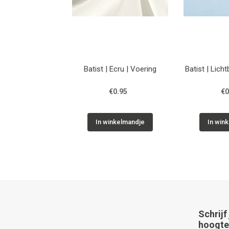
Batist | Ecru | Voering
Batist | Lich
€0.95
€0
In winkelmandje
In win
Schrijf
hoogte 