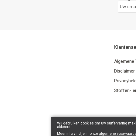
Klantense
Algemene 
Disclaimer
Privacybele
Stoffen- e
Wij gebruiken cookies om uw surfervaring makk
akkoord.
Meer info vind je in onze
algemene voorwaard