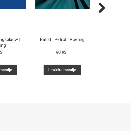
Next
ingsblauw |
Batist | Petrol | Voering
Batist | Narcisge
ing
95
€0.95
€0.95
lmandje
In winkelmandje
In winkelm