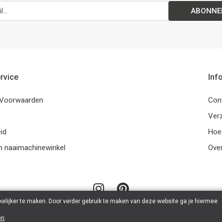
ABONNE
rvice
Inf
Voorwaarden
Con
Ver
id
Hoe
n naaimachinewinkel
Ove
elijker te maken. Door verder gebruik te maken van deze website ga je hiermee
en
.
© 2026 LanaLotta | Powered by
Tilroy
.