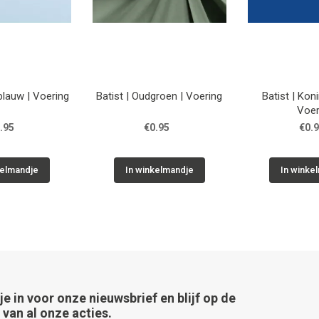
tblauw | Voering
Batist | Oudgroen | Voering
Batist | Kon
Voer
.95
€0.95
€0.
kelmandje
In winkelmandje
In winke
 je in voor onze nieuwsbrief en blijf op de
van al onze acties.