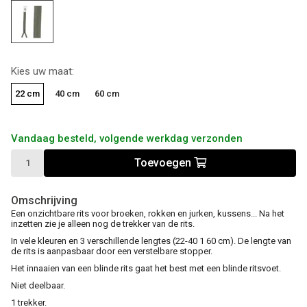
Kies uw maat:
22 cm
40 cm
60 cm
Vandaag besteld, volgende werkdag verzonden
Toevoegen
Omschrijving
Een onzichtbare rits voor broeken, rokken en jurken, kussens... Na het
inzetten zie je alleen nog de trekker van de rits.
In vele kleuren en 3 verschillende lengtes (22-40 1 60 cm). De lengte van
de rits is aanpasbaar door een verstelbare stopper.
Het innaaien van een blinde rits gaat het best met een blinde ritsvoet.
Niet deelbaar.
1 trekker.