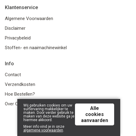
Klantenservice
Algemene Voorwaarden
Disclaimer
Privacybeleid
Stoffen- en naaimachinewinkel
Info
Contact
Verzendkosten
Hoe Bestellen?
Over Ons
Wij gebruiken cookies om uw
Alle
surfervaring makkelijker te
maken. Door verder gebruik te
cookies
maken van deze website ga je
aanvaarden
hiermee akkoord.
© 2026 LanaLotta | Powered by
Tilroy
.
Meer info vind je in onze
algemene voorwaarden
.