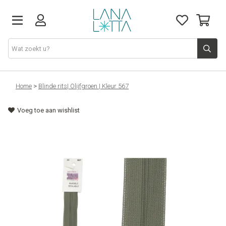
Stoffen
Home
>
Blinde rits| Olijfgroen | Kleur 567
Voeg toe aan wishlist
Fournituren
Naaigerief
Patronen
Naaimachines
Workshops