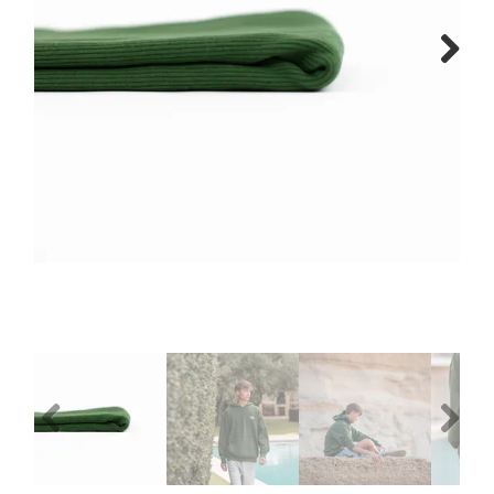
Tips & tricks
Next
Cadeaubon
Solden
Contact
Previous
Next