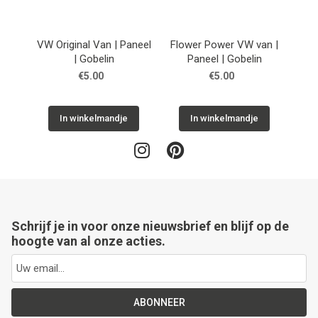
Next
VW Original Van | Paneel
Flower Power VW van |
Sittin
| Gobelin
Paneel | Gobelin
€5.00
€5.00
In winkelmandje
In winkelmandje
Schrijf je in voor onze nieuwsbrief en blijf op de
hoogte van al onze acties.
ABONNEER