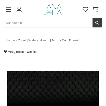
Stoffen
Home
>
Zwart | Waterafstotend | Textuur Deco Fluweel
Voeg toe aan wishlist
Fournituren
Naaigerief
Patronen
Naaimachines
Workshops