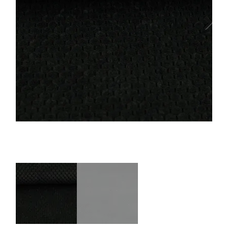
Tips & tricks
Next
Cadeaubon
Solden
Contact