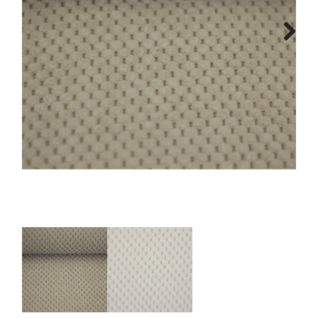
Tips & tricks
Next
Cadeaubon
Solden
Contact