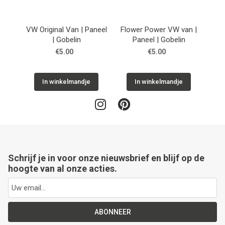
Next
VW Original Van | Paneel
Flower Power VW van |
Sittin
| Gobelin
Paneel | Gobelin
€5.00
€5.00
In winkelmandje
In winkelmandje
Schrijf je in voor onze nieuwsbrief en blijf op de
hoogte van al onze acties.
ABONNEER