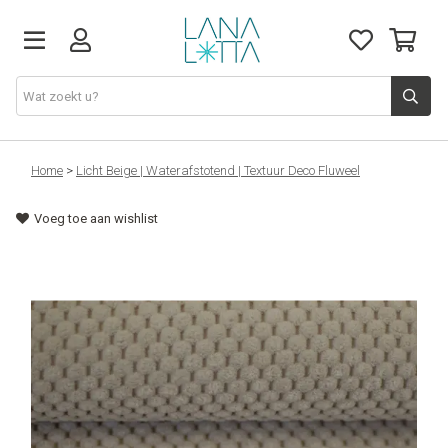
Stoffen
Home
>
Licht Beige | Waterafstotend | Textuur Deco Fluweel
Voeg toe aan wishlist
Fournituren
Naaigerief
Patronen
Naaimachines
Workshops