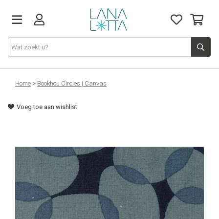
Stoffen
Home
>
Bookhou Circles | Canvas
Voeg toe aan wishlist
Fournituren
Naaigerief
Patronen
Naaimachines
Workshops