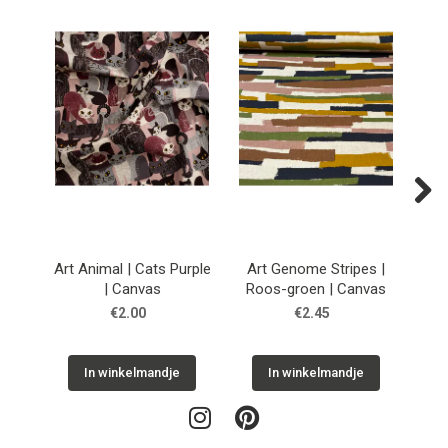
Next
Art Animal | Cats Purple
Art Genome Stripes |
Ar
| Canvas
Roos-groen | Canvas
€2.00
€2.45
In winkelmandje
In winkelmandje