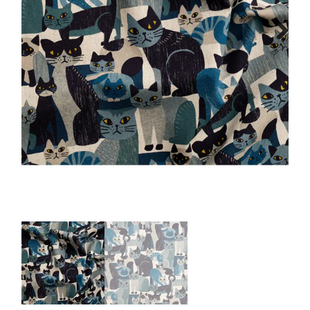
Tips & tricks
Next
Cadeaubon
Solden
Contact