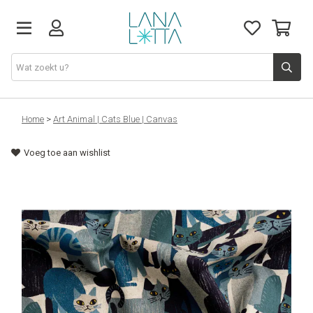
Stoffen
Home
>
Art Animal | Cats Blue | Canvas
Voeg toe aan wishlist
Fournituren
Naaigerief
Patronen
Naaimachines
Workshops