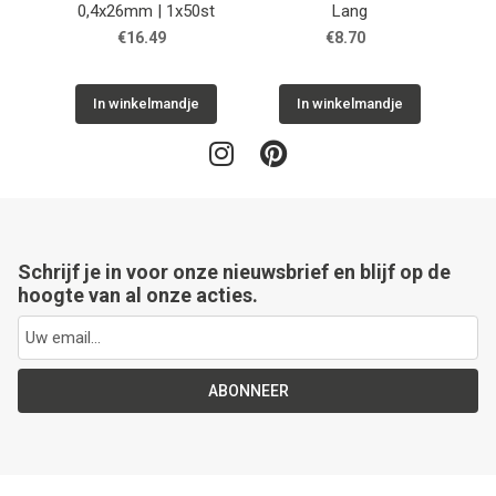
0,4x26mm | 1x50st
Lang
sp
0
€16.49
€8.70
In winkelmandje
In winkelmandje
Schrijf je in voor onze nieuwsbrief en blijf op de
hoogte van al onze acties.
ABONNEER