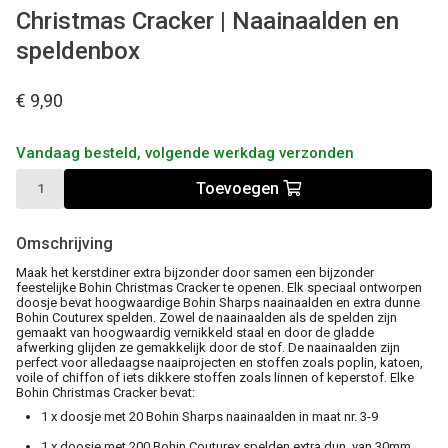
Christmas Cracker | Naainaalden en
speldenbox
€ 9,90
Vandaag besteld, volgende werkdag verzonden
Toevoegen
Omschrijving
Maak het kerstdiner extra bijzonder door samen een bijzonder
feestelijke Bohin Christmas Cracker te openen. Elk speciaal ontworpen
doosje bevat hoogwaardige Bohin Sharps naainaalden en extra dunne
Bohin Couturex spelden. Zowel de naainaalden als de spelden zijn
gemaakt van hoogwaardig vernikkeld staal en door de gladde
afwerking glijden ze gemakkelijk door de stof. De naainaalden zijn
perfect voor alledaagse naaiprojecten en stoffen zoals poplin, katoen,
voile of chiffon of iets dikkere stoffen zoals linnen of keperstof. Elke
Bohin Christmas Cracker bevat:
1 x doosje met 20 Bohin Sharps naainaalden in maat nr. 3-9
1 x doosje met 200 Bohin Couturex spelden extra dun, van 30mm