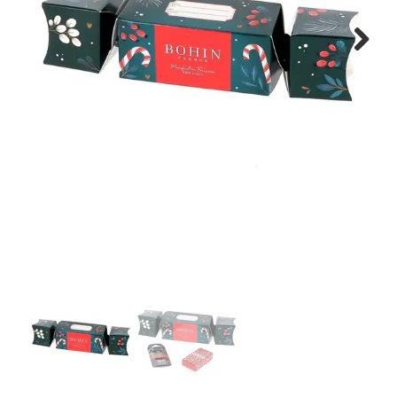
Tips & tricks
Next
Cadeaubon
Solden
Contact