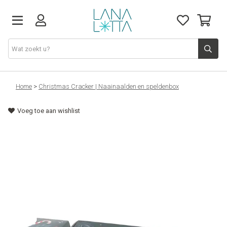
Stoffen
Home
>
Christmas Cracker | Naainaalden en speldenbox
Voeg toe aan wishlist
Fournituren
Naaigerief
Patronen
Naaimachines
Workshops