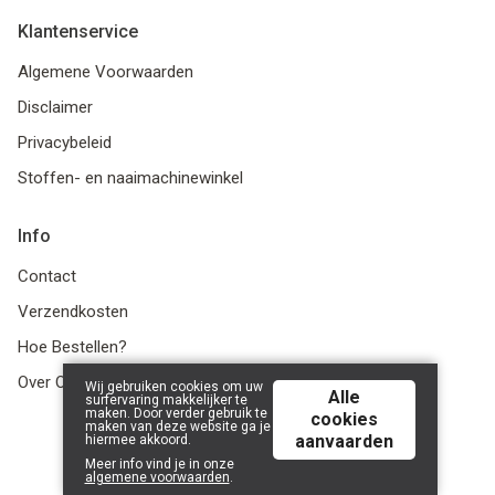
Klantenservice
Algemene Voorwaarden
Disclaimer
Privacybeleid
Stoffen- en naaimachinewinkel
Info
Contact
Verzendkosten
Hoe Bestellen?
Over Ons
Wij gebruiken cookies om uw
Alle
surfervaring makkelijker te
maken. Door verder gebruik te
cookies
maken van deze website ga je
aanvaarden
hiermee akkoord.
© 2026 LanaLotta | Powered by
Tilroy
.
Meer info vind je in onze
algemene voorwaarden
.