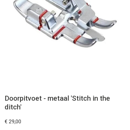
Tips & tricks
Cadeaubon
Solden
Contact
Doorpitvoet - metaal 'Stitch in the
ditch'
€ 29,00