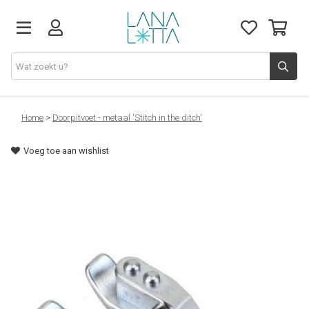
Stoffen
Home
>
Doorpitvoet - metaal 'Stitch in the ditch'
Voeg toe aan wishlist
Fournituren
Naaigerief
Patronen
Naaimachines
Workshops