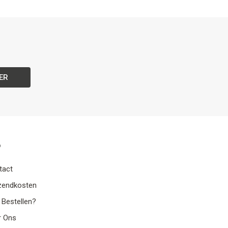
ER
o
tact
zendkosten
 Bestellen?
r Ons