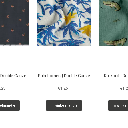
| Double Gauze
Palmbomen | Double Gauze
Krokodil | D
.25
€1.25
€1.
kelmandje
In winkelmandje
In winke