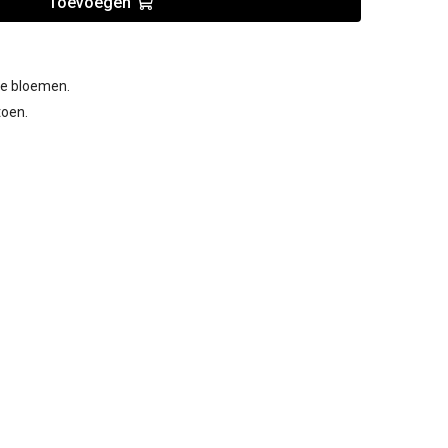
Toevoegen
ge bloemen.
toen.