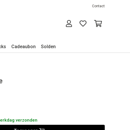
Contact
cks
Cadeaubon
Solden
e
werkdag verzonden