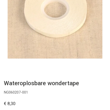
Tips & tricks
Cadeaubon
Solden
Contact
Wateroplosbare wondertape
NG060207-001
€ 8,30