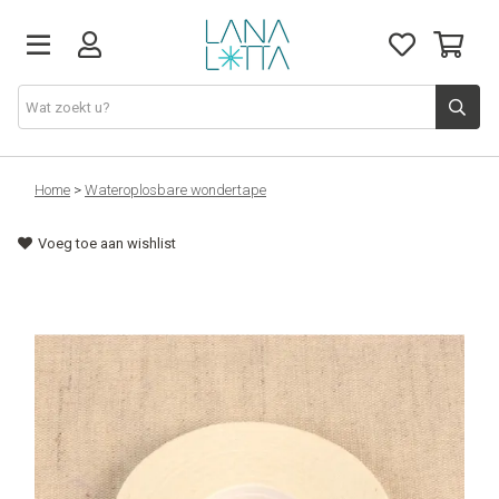
Stoffen
Home
>
Wateroplosbare wondertape
Voeg toe aan wishlist
Fournituren
Naaigerief
Patronen
Naaimachines
Workshops