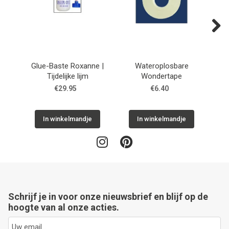
Next
Glue-Baste Roxanne |
Wateroplosbare
Odif
Tijdelijke lijm
Wondertape
€29.95
€6.40
In winkelmandje
In winkelmandje
Schrijf je in voor onze nieuwsbrief en blijf op de
hoogte van al onze acties.