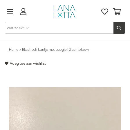
Stoffen
Home
>
Elastisch kantje met boogje | Zachtblauw
Voeg toe aan wishlist
Fournituren
Naaigerief
Patronen
Naaimachines
Workshops