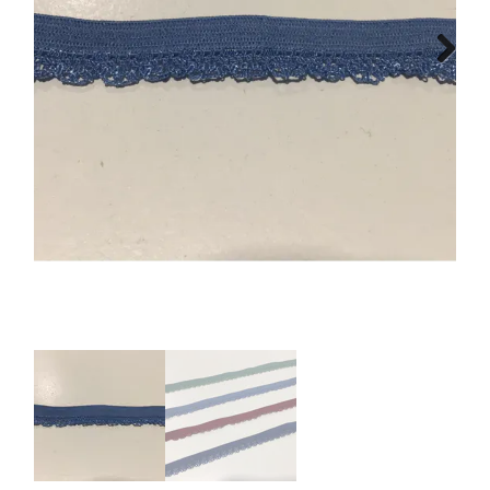
Tips & tricks
Next
Cadeaubon
Solden
Contact