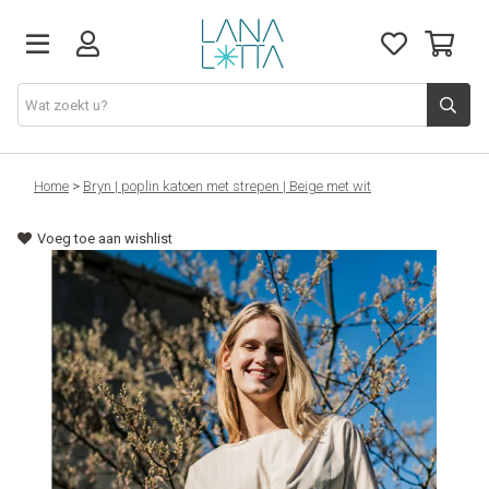
Stoffen
Home
>
Bryn | poplin katoen met strepen | Beige met wit
Voeg toe aan wishlist
Fournituren
Naaigerief
Patronen
Naaimachines
Workshops