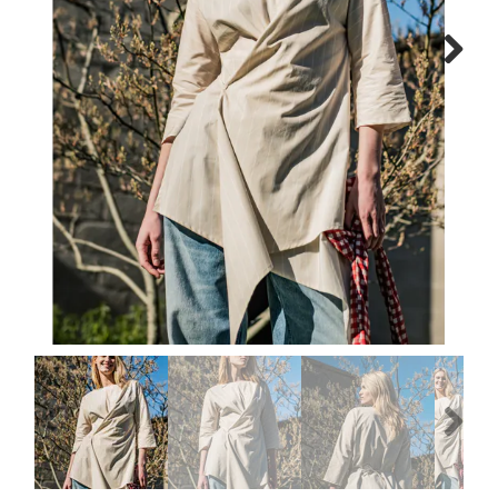
Tips & tricks
Next
Cadeaubon
Solden
Contact
Previous
Next