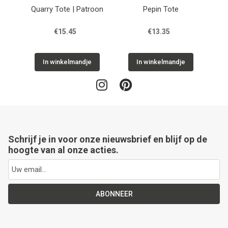
Quarry Tote | Patroon
Pepin Tote
Tra
€15.45
€13.35
In winkelmandje
In winkelmandje
Schrijf je in voor onze nieuwsbrief en blijf op de
hoogte van al onze acties.
ABONNEER