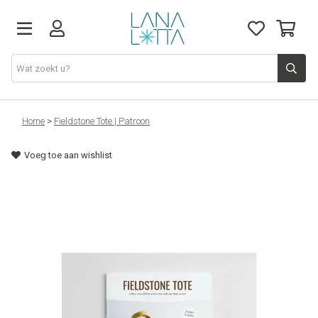
Stoffen
Home
>
Fieldstone Tote | Patroon
Voeg toe aan wishlist
Fournituren
Naaigerief
Patronen
Naaimachines
Workshops