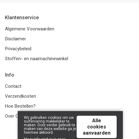
Klantenservice
Algemene Voorwaarden
Disclaimer
Privacybeleid
Stoffen- en naaimachinewinkel
Info
Contact
Verzendkosten
Hoe Bestellen?
Over Ons
Wij gebruiken cookies om uw
Alle
surfervaring makkelijker te
maken. Door verder gebruik te
cookies
maken van deze website ga je
aanvaarden
hiermee akkoord.
© 2026 LanaLotta | Powered by
Tilroy
.