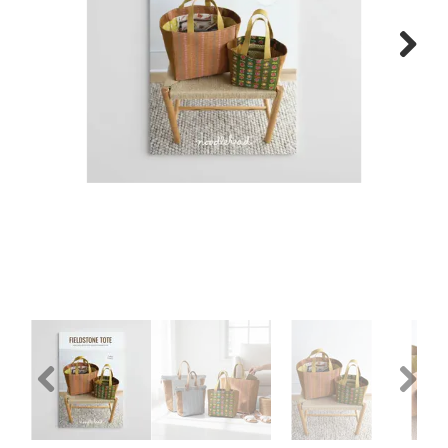
Tips & tricks
Next
Cadeaubon
Solden
Contact
Previous
Next