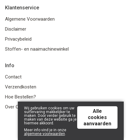
Klantenservice
Algemene Voorwaarden
Disclaimer
Privacybeleid
Stoffen- en naaimachinewinkel
Info
Contact
Verzendkosten
Hoe Bestellen?
Over Ons
Wij gebruiken cookies om uw
Alle
surfervaring makkelijker te
maken. Door verder gebruik te
cookies
maken van deze website ga je
aanvaarden
hiermee akkoord.
© 2026 LanaLotta | Powered by
Tilroy
.
Meer info vind je in onze
algemene voorwaarden
.