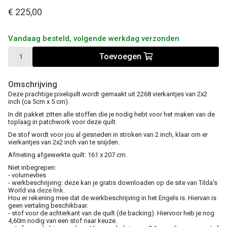
€ 225,00
Vandaag besteld, volgende werkdag verzonden
Toevoegen
Omschrijving
Deze prachtige pixelquilt wordt gemaakt uit 2268 vierkantjes van 2x2
inch (ca 5cm x 5 cm).
In dit pakket zitten alle stoffen die je nodig hebt voor het maken van de
toplaag in patchwork voor deze quilt.
De stof wordt voor jou al gesneden in stroken van 2 inch, klaar om er
vierkantjes van 2x2 inch van te snijden.
Afmeting afgewerkte quilt: 161 x 207 cm.
Niet inbegrepen:
- volumevlies
- werkbeschrijving: deze kan je gratis downloaden op de site van Tilda's
World via
deze link
.
Hou er rekening mee dat de werkbeschrijving in het Engels is. Hiervan is
geen vertaling beschikbaar.
- stof voor de achterkant van de quilt (de backing). Hiervoor heb je nog
4,60m nodig van een stof naar keuze.