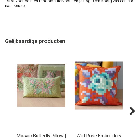
- stof voor de bies rondom. Hiervoor heb je nog 0,6m nodig van een stof
naar keuze.
Gelijkaardige producten
Next
Mosaic Butterfly Pillow |
Wild Rose Embroidery
Wi