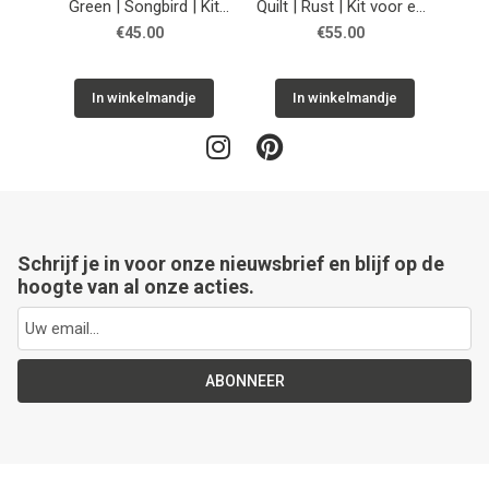
Green | Songbird | Kit
Quilt | Rust | Kit voor een
Qu
voor een patchwork
patchwork kussen
ee
€45.00
€55.00
kussen
In winkelmandje
In winkelmandje
Schrijf je in voor onze nieuwsbrief en blijf op de
hoogte van al onze acties.
ABONNEER