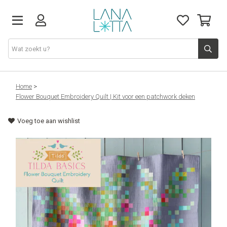
Stoffen
Home
>
Flower Bouquet Embroidery Quilt | Kit voor een patchwork deken
Fournituren
Voeg toe aan wishlist
Naaigerief
Patronen
Naaimachines
Workshops