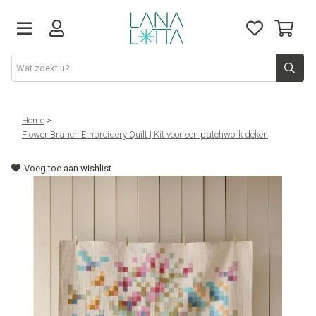
Stoffen
Home
>
Flower Branch Embroidery Quilt | Kit voor een patchwork deken
Fournituren
Voeg toe aan wishlist
Naaigerief
Patronen
Naaimachines
Workshops