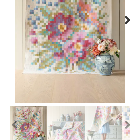
Tips & tricks
Next
Cadeaubon
Solden
Contact
Previous
Next