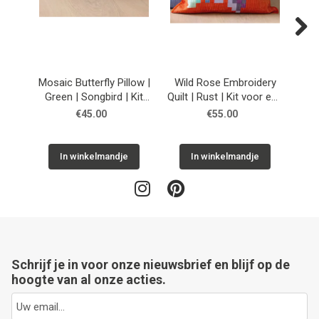
Next
Mosaic Butterfly Pillow |
Wild Rose Embroidery
Wi
Green | Songbird | Kit
Quilt | Rust | Kit voor een
Qu
voor een patchwork
patchwork kussen
ee
€45.00
€55.00
kussen
In winkelmandje
In winkelmandje
Schrijf je in voor onze nieuwsbrief en blijf op de
hoogte van al onze acties.