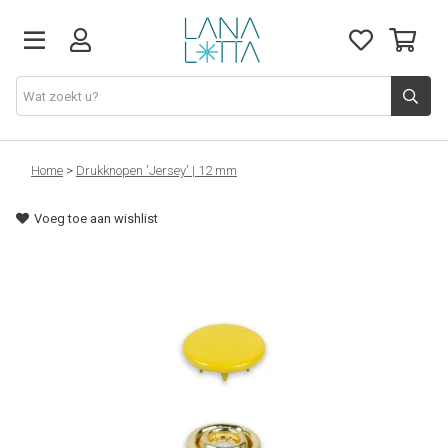
Stoffen
Home
>
Drukknopen 'Jersey' | 12 mm
Voeg toe aan wishlist
Fournituren
Naaigerief
Patronen
Naaimachines
Workshops