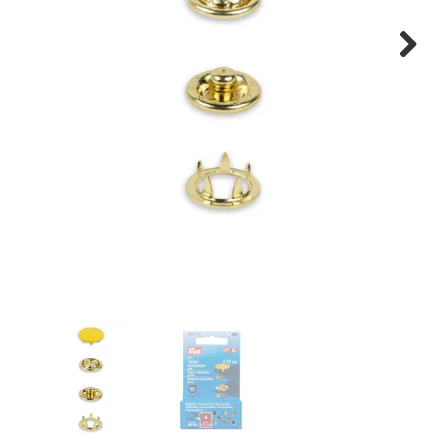
Tips & tricks
Next
Cadeaubon
Solden
Contact