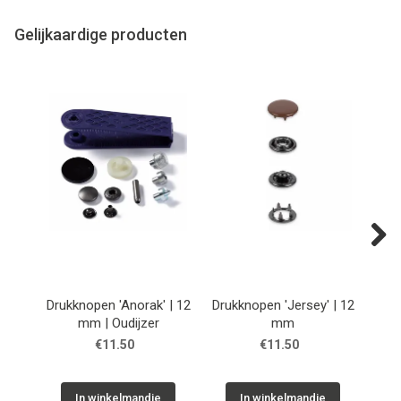
Gelijkaardige producten
Next
Drukknopen 'Anorak' | 12
Drukknopen 'Jersey' | 12
Aan
mm | Oudijzer
mm
| zi
€11.50
€11.50
In winkelmandje
In winkelmandje