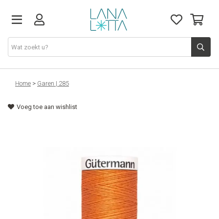
Stoffen
Home
>
Garen | 285
Voeg toe aan wishlist
Fournituren
Naaigerief
Patronen
Naaimachines
Workshops