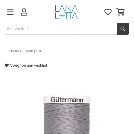
Stoffen
Home
>
Garen | 038
Voeg toe aan wishlist
Fournituren
Naaigerief
Patronen
Naaimachines
Workshops