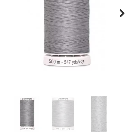
Tips & tricks
Next
Cadeaubon
Solden
Contact