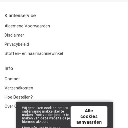
Klantenservice
Algemene Voorwaarden
Disclaimer
Privacybeleid
Stoffen- en naaimachinewinkel
Info
Contact
Verzendkosten
Hoe Bestellen?
Over Ons
Wij gebruiken cookies om uw
Alle
surfervaring makkelijker te
maken. Door verder gebruik te
cookies
maken van deze website ga je
aanvaarden
hiermee akkoord.
© 2026 LanaLotta | Powered by
Tilroy
.