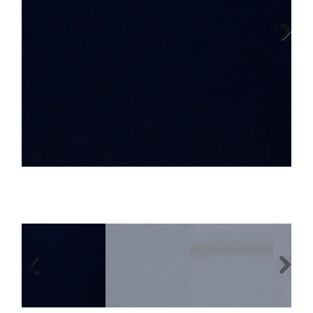
Tips & tricks
Next
Cadeaubon
Solden
Contact
Previous
Next