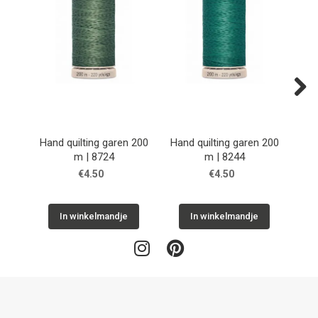
Next
Hand quilting garen 200
Hand quilting garen 200
Han
m | 8724
m | 8244
€4.50
€4.50
In winkelmandje
In winkelmandje