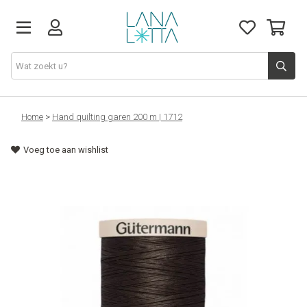
Stoffen
Home
>
Hand quilting garen 200 m | 1712
Voeg toe aan wishlist
Fournituren
Naaigerief
Patronen
Naaimachines
Workshops