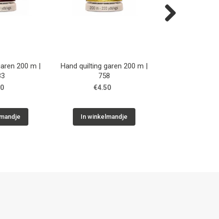
Next
garen 200 m |
Hand quilting garen 200 m |
Hand quilting ga
33
758
5133
50
€4.50
€4.50
lmandje
In winkelmandje
In winkelm