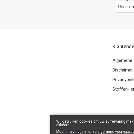
Klantense
Algemene 
Disclaimer
Privacybele
Stoffen- e
Wij gebruiken cookies om uw surfervaring makk
akkoord.
Meer info vind je in onze
algemene voorwaard