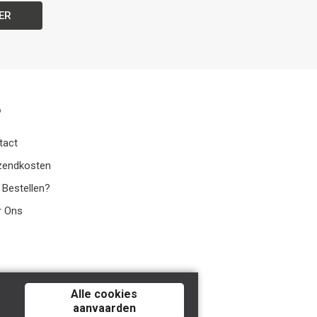
ER
o
tact
zendkosten
 Bestellen?
r Ons
Alle cookies
aanvaarden