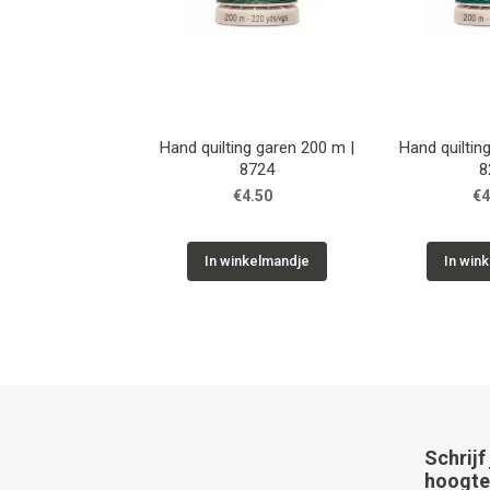
Hand quilting garen 200 m |
Hand quiltin
8724
8
€4.50
€4
In winkelmandje
In win
Schrijf
hoogte 