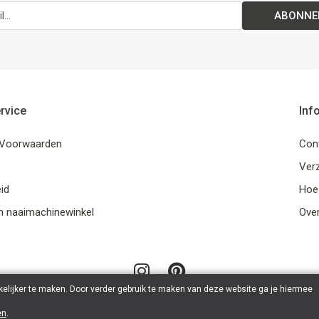
ABONNE
rvice
Inf
Voorwaarden
Con
Ver
id
Hoe
n naaimachinewinkel
Ove
elijker te maken. Door verder gebruik te maken van deze website ga je hiermee
en
.
© 2026 LanaLotta | Powered by
Tilroy
.