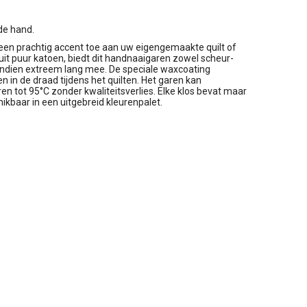
de hand.
een prachtig accent toe aan uw eigengemaakte quilt of
uit puur katoen, biedt dit handnaaigaren zowel scheur-
ovendien extreem lang mee. De speciale waxcoating
 in de draad tijdens het quilten. Het garen kan
 tot 95°C zonder kwaliteitsverlies. Elke klos bevat maar
hikbaar in een uitgebreid kleurenpalet.