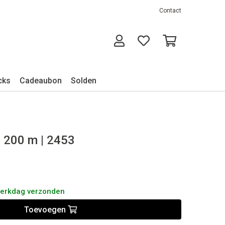
Contact
cks
Cadeaubon
Solden
n 200 m | 2453
werkdag verzonden
Toevoegen