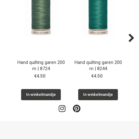
Next
Hand quilting garen 200
Hand quilting garen 200
Han
m | 8724
m | 8244
€4.50
€4.50
In winkelmandje
In winkelmandje