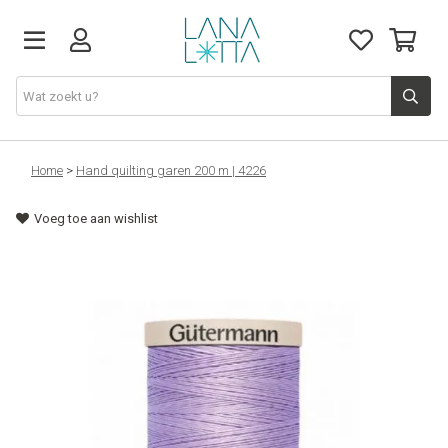
Stoffen
Home
>
Hand quilting garen 200 m | 4226
Voeg toe aan wishlist
Fournituren
Naaigerief
Patronen
Naaimachines
Workshops