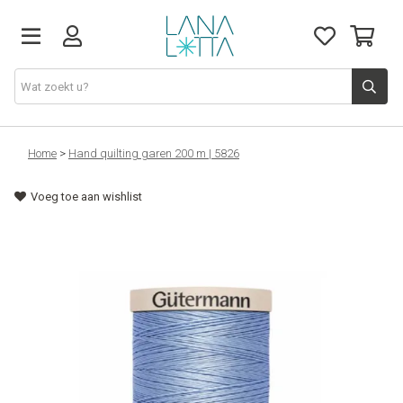
Stoffen
Home
>
Hand quilting garen 200 m | 5826
Voeg toe aan wishlist
Fournituren
Naaigerief
Patronen
Naaimachines
Workshops