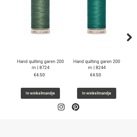
Next
Hand quilting garen 200
Hand quilting garen 200
Han
m | 8724
m | 8244
€4.50
€4.50
In winkelmandje
In winkelmandje