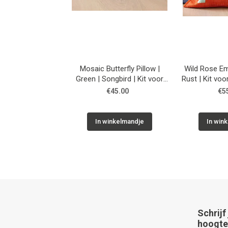
Mosaic Butterfly Pillow |
Wild Rose Emb
Green | Songbird | Kit voor
Rust | Kit vo
een patchwork kussen
ku
€45.00
€5
In winkelmandje
In win
Schrijf
hoogte 