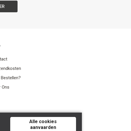
ER
o
tact
zendkosten
 Bestellen?
r Ons
Alle cookies
aanvaarden