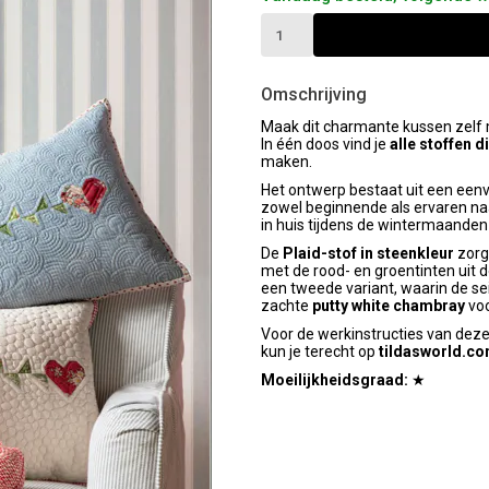
Omschrijving
Maak dit charmante kussen zelf 
In één doos vind je
alle stoffen d
maken.
Het ontwerp bestaat uit een een
zowel beginnende als ervaren na
in huis tijdens de wintermaanden 
De
Plaid-stof in steenkleur
zorgt
met de rood- en groentinten uit 
een tweede variant, waarin de 
zachte
putty white chambray
voo
Voor de werkinstructies van deze 
kun je terecht op
tildasworld.c
Moeilijkheidsgraad:
★