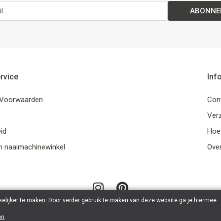
ABONNE
rvice
Inf
Voorwaarden
Con
Ver
id
Hoe
n naaimachinewinkel
Ove
elijker te maken. Door verder gebruik te maken van deze website ga je hiermee
en
.
© 2026 LanaLotta | Powered by
Tilroy
.