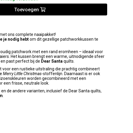
Toevoegen
met ons complete naaipakket!
ie je nodig hebt
om dit gezellige patchworkkussen te
voudig patchwork met een rand eromheen – ideaal voor
aiers. Het kussen brengt een warme, uitnodigende sfeer
en past perfect bij de
Dear Santa
quilts.
 voor een rustieke uitstraling die prachtig combineert
de
Merry Little Christmas
-stoffenlijn. Daarnaast is er ook
seizoenskleuren worden gecombineerd met een
r een frisse, neutrale look.
en de andere varianten, inclusief de Dear Santa quilts,
om
.