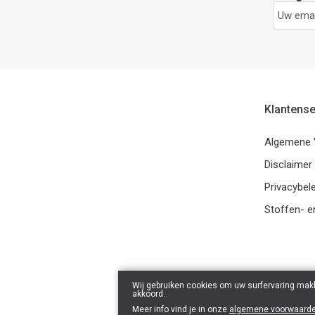
Klantense
Algemene 
Disclaimer
Privacybele
Stoffen- e
Wij gebruiken cookies om uw surfervaring makk
akkoord.
Meer info vind je in onze
algemene voorwaard