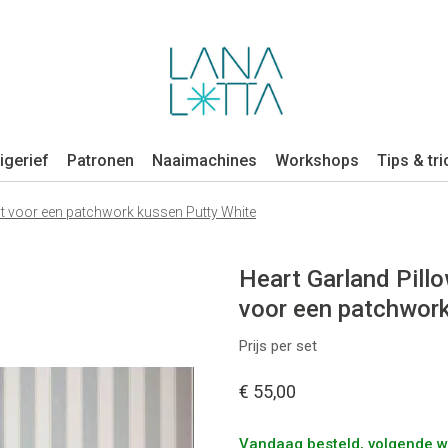
igerief
Patronen
Naaimachines
Workshops
Tips & tri
 Kit voor een patchwork kussen Putty White
Heart Garland Pillow
voor een patchwork
Prijs per set
€ 55,00
Vandaag besteld, volgende 