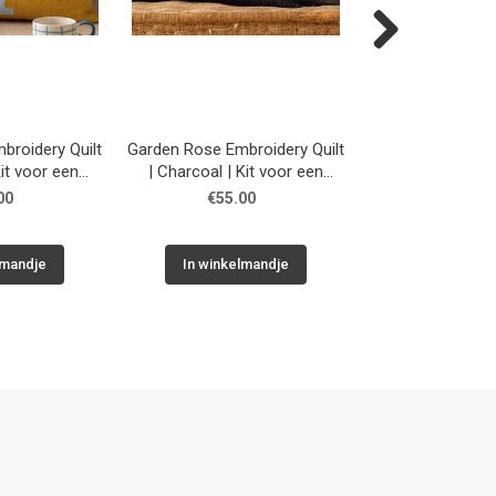
Next
broidery Quilt
Garden Rose Embroidery Quilt
Flower Branch 
| Charcoal | Kit voor een
Quilt | Kit voor 
k kussen
patchwork kussen
deke
00
€55.00
€235.0
lmandje
In winkelmandje
In winkelm