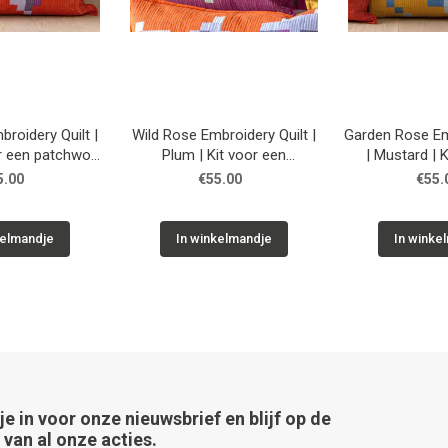
roidery Quilt |
Wild Rose Embroidery Quilt |
Garden Rose Em
or een patchwork
Plum | Kit voor een
| Mustard | Kit voor een
ssen
patchwork kussen
patchwor
5.00
€55.00
€55.
kelmandje
In winkelmandje
In winke
 je in voor onze nieuwsbrief en blijf op de
van al onze acties.