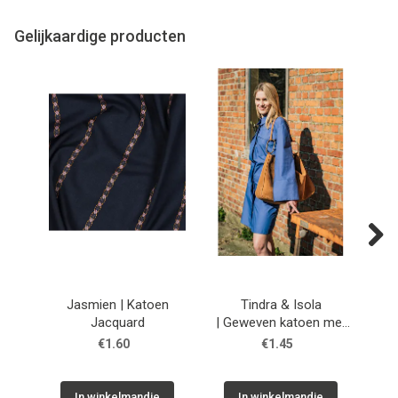
Gelijkaardige producten
Next
Jasmien | Katoen
Tindra & Isola
Yar
Jacquard
| Geweven katoen met
zachte touch | Blauw
€1.60
€1.45
In winkelmandje
In winkelmandje