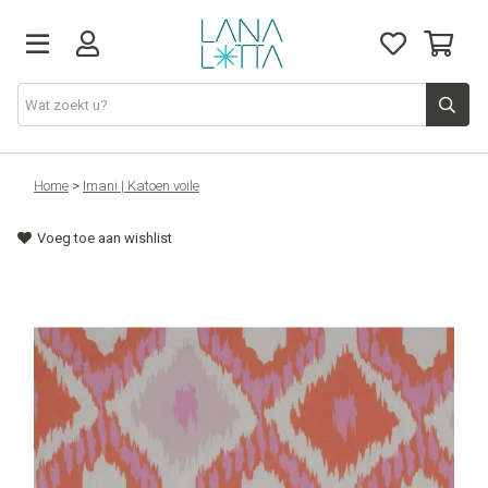
Stoffen
Home
>
Imani | Katoen voile
Voeg toe aan wishlist
Fournituren
Naaigerief
Patronen
Naaimachines
Workshops