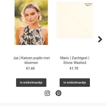
Next
Jax | Katoen poplin met
Maris | Zachtgeel |
Sto
bloemen
Stone Washed
€1.60
€1.70
In winkelmandje
In winkelmandje