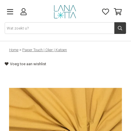
Stoffen
Home
>
Paper Touch | Oker | Katoen
Voeg toe aan wishlist
Fournituren
Naaigerief
Patronen
Naaimachines
Workshops