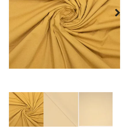
Tips & tricks
Next
Cadeaubon
Solden
Contact