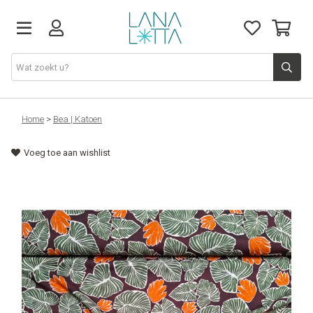
Stoffen
Home
>
Bea | Katoen
Voeg toe aan wishlist
Fournituren
Naaigerief
Patronen
Naaimachines
Workshops