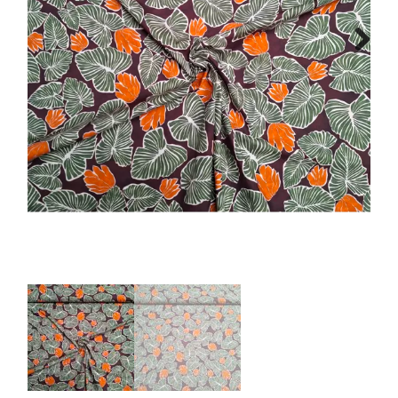
Tips & tricks
Next
Cadeaubon
Solden
Contact