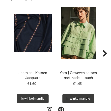
Next
Jasmien | Katoen
Yara | Geweven katoen
Sylva
Jacquard
met zachte touch
po
€1.60
€1.45
In winkelmandje
In winkelmandje