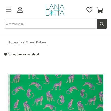
Stoffen
Home
>
Leo | Groen | Katoen
Voeg toe aan wishlist
Fournituren
Naaigerief
Patronen
Naaimachines
Workshops