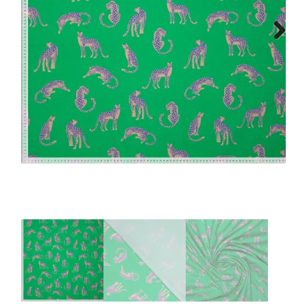
Tips & tricks
Next
Cadeaubon
Solden
Contact