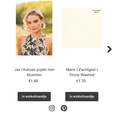
Next
Jax | Katoen poplin met
Maris | Zachtgeel |
Sto
bloemen
Stone Washed
€1.60
€1.70
In winkelmandje
In winkelmandje