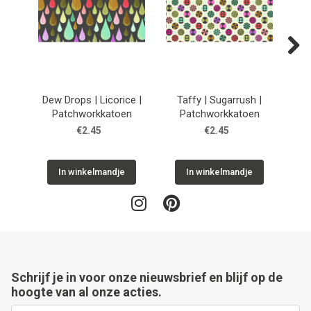
Next
Dew Drops | Licorice |
Taffy | Sugarrush |
He
Patchworkkatoen
Patchworkkatoen
€2.45
€2.45
In winkelmandje
In winkelmandje
Schrijf je in voor onze nieuwsbrief en blijf op de
hoogte van al onze acties.