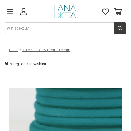
Stoffen
Home
>
Katoenen touw | Petrol | 8 mm
Voeg toe aan wishlist
Fournituren
Naaigerief
Patronen
Naaimachines
Workshops