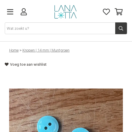
Stoffen
Home
>
Knopen | 14 mm | Muntgroen
Voeg toe aan wishlist
Fournituren
Naaigerief
Patronen
Naaimachines
Workshops