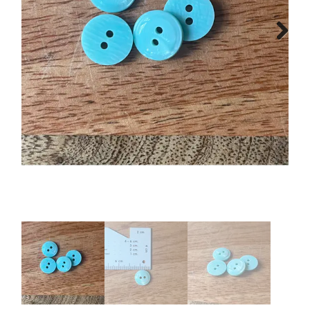
Tips & tricks
Next
Cadeaubon
Solden
Contact