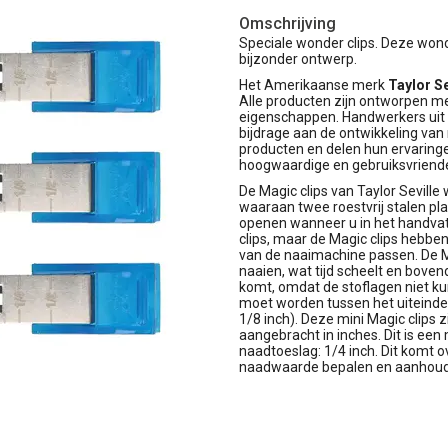
Omschrijving
Speciale wonder clips. Deze wonde
bijzonder ontwerp.
Het Amerikaanse merk
Taylor Se
Alle producten zijn ontworpen me
eigenschappen. Handwerkers uit v
bijdrage aan de ontwikkeling van 
producten en delen hun ervaringe
hoogwaardige en gebruiksvriende
De Magic clips van Taylor Seville
waaraan twee roestvrij stalen plaa
openen wanneer u in het handvat 
clips, maar de Magic clips hebb
van de naaimachine passen. De Ma
naaien, wat tijd scheelt en boven
komt, omdat de stoflagen niet k
moet worden tussen het uiteinde
1/8 inch). Deze mini Magic clips 
aangebracht in inches. Dit is een
naadtoeslag: 1/4 inch. Dit komt
naadwaarde bepalen en aanhoude