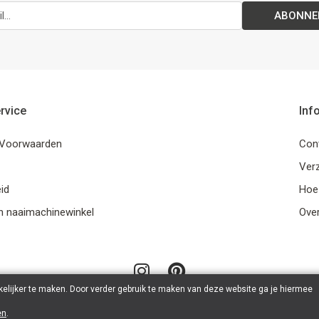
ABONNE
rvice
Inf
Voorwaarden
Con
Ver
id
Hoe
n naaimachinewinkel
Ove
elijker te maken. Door verder gebruik te maken van deze website ga je hiermee
en
.
© 2026 LanaLotta | Powered by
Tilroy
.