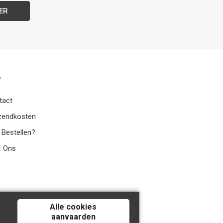
ER
o
tact
zendkosten
 Bestellen?
r Ons
Alle cookies
aanvaarden