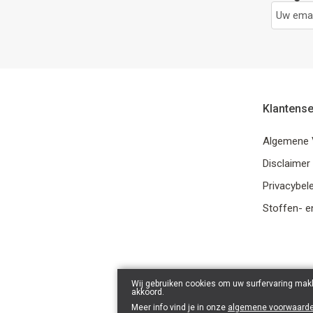
Klantense
Algemene 
Disclaimer
Privacybele
Stoffen- e
Wij gebruiken cookies om uw surfervaring makk
akkoord.
Meer info vind je in onze
algemene voorwaard