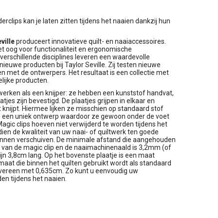
rclips kan je laten zitten tijdens het naaien dankzij hun
ville
produceert innovatieve quilt- en naaiaccessoires.
t oog voor functionaliteit en ergonomische
erschillende disciplines leveren een waardevolle
nieuwe producten bij Taylor Seville. Zij testen nieuwe
n met de ontwerpers. Het resultaat is een collectie met
lijke producten.
 werken als een knijper: ze hebben een kunststof handvat,
tjes zijn bevestigd. De plaatjes grijpen in elkaar en
knijpt. Hiermee lijken ze misschien op standaard stof
en een uniek ontwerp waardoor ze gewoon onder de voet
gic clips hoeven niet verwijderd te worden tijdens het
dien de kwaliteit van uw naai- of quiltwerk ten goede
unnen verschuiven. De minimale afstand die aangehouden
 van de magic clip en de naaimachinenaald is 3,2mm (of
zijn 3,8cm lang. Op het bovenste plaatje is een maat
 maat die binnen het quilten gebruikt wordt als standaard
 overeen met 0,635cm. Zo kunt u eenvoudig uw
n tijdens het naaien.