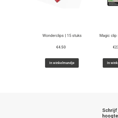
Wonderclips | 15 stuks
Magic clip 
€4.50
€2
In winkelmandje
In win
Schrijf
hoogte 