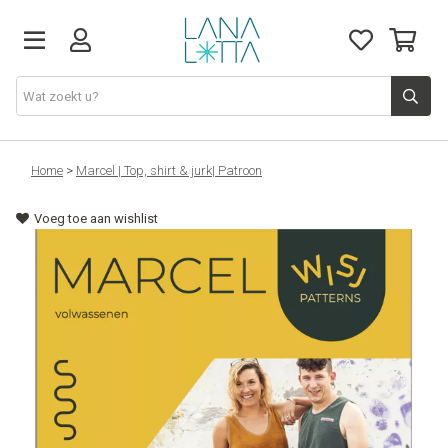
Stoffen
Home
>
Marcel | Top, shirt & jurk| Patroon
Voeg toe aan wishlist
Fournituren
Naaigerief
Patronen
Naaimachines
Workshops