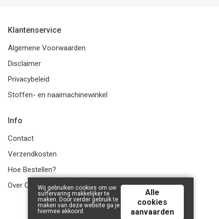
Klantenservice
Algemene Voorwaarden
Disclaimer
Privacybeleid
Stoffen- en naaimachinewinkel
Info
Contact
Verzendkosten
Hoe Bestellen?
Over Ons
Wij gebruiken cookies om uw
Alle
surfervaring makkelijker te
maken. Door verder gebruik te
cookies
maken van deze website ga je
aanvaarden
hiermee akkoord.
© 2026 LanaLotta | Powered by
Tilroy
.