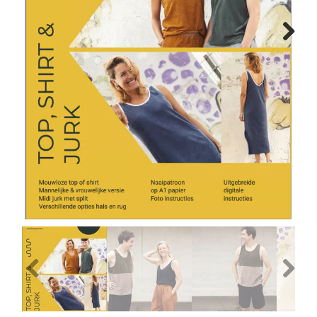
Tips & tricks
Next
Cadeaubon
Solden
Contact
Previous
Next