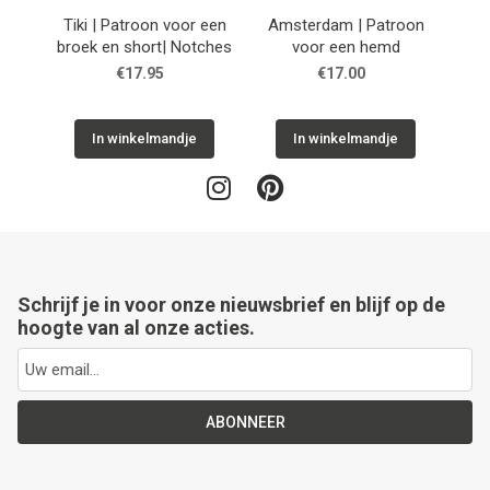
Tiki | Patroon voor een
Amsterdam | Patroon
Cuba
broek en short| Notches
voor een hemd
h
€17.95
€17.00
In winkelmandje
In winkelmandje
Schrijf je in voor onze nieuwsbrief en blijf op de
hoogte van al onze acties.
ABONNEER