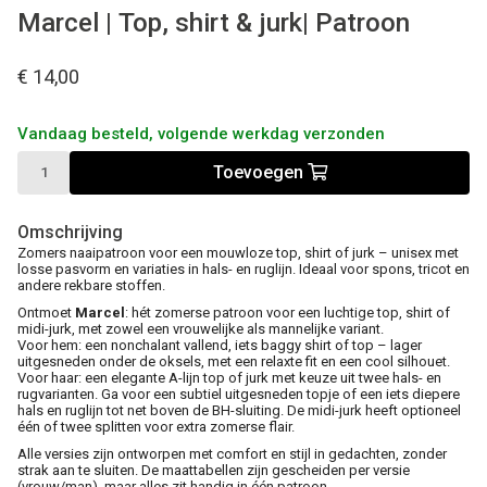
Marcel | Top, shirt & jurk| Patroon
€ 14,00
Vandaag besteld, volgende werkdag verzonden
Toevoegen
Omschrijving
Zomers naaipatroon voor een mouwloze top, shirt of jurk – unisex met
losse pasvorm en variaties in hals- en ruglijn. Ideaal voor spons, tricot en
andere rekbare stoffen.
Ontmoet
Marcel
: hét zomerse patroon voor een luchtige top, shirt of
midi-jurk, met zowel een vrouwelijke als mannelijke variant.
Voor hem: een nonchalant vallend, iets baggy shirt of top – lager
uitgesneden onder de oksels, met een relaxte fit en een cool silhouet.
Voor haar: een elegante A-lijn top of jurk met keuze uit twee hals- en
rugvarianten. Ga voor een subtiel uitgesneden topje of een iets diepere
hals en ruglijn tot net boven de BH-sluiting. De midi-jurk heeft optioneel
één of twee splitten voor extra zomerse flair.
Alle versies zijn ontworpen met comfort en stijl in gedachten, zonder
strak aan te sluiten. De maattabellen zijn gescheiden per versie
(vrouw/man), maar alles zit handig in één patroon.