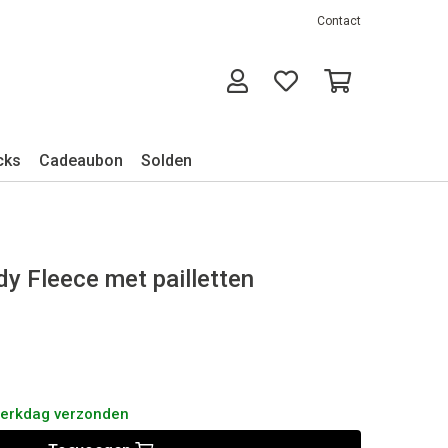
Contact
cks
Cadeaubon
Solden
dy Fleece met pailletten
werkdag verzonden