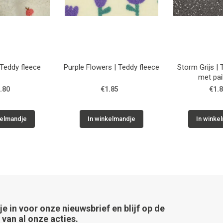
Teddy fleece
Purple Flowers | Teddy fleece
Storm Grijs |
met pai
.80
€1.85
€1.
kelmandje
In winkelmandje
In winke
 je in voor onze nieuwsbrief en blijf op de
van al onze acties.