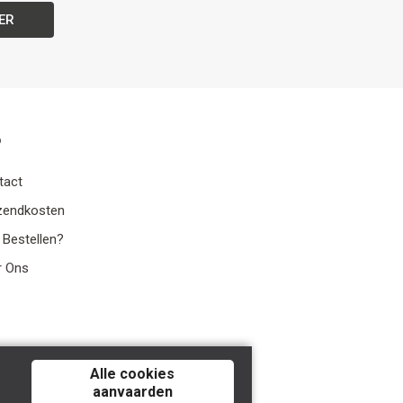
ER
o
tact
zendkosten
 Bestellen?
r Ons
Alle cookies
aanvaarden