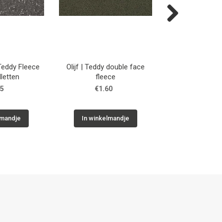
Next
 Teddy Fleece
Olijf | Teddy double face
Groen | Teddy p
lletten
fleece
face fle
85
€1.60
€1.50
lmandje
In winkelmandje
In winkelm