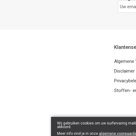
Klantense
Algemene 
Disclaimer
Privacybele
Stoffen- e
Wij gebruiken cookies om uw surfervaring makk
akkoord.
Meer info vind je in onze
algemene voorwaard