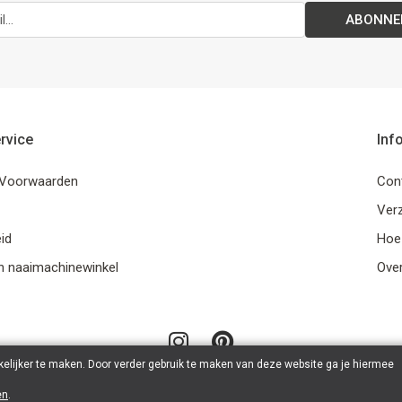
ABONNE
rvice
Inf
Voorwaarden
Con
Ver
id
Hoe
n naaimachinewinkel
Ove
elijker te maken. Door verder gebruik te maken van deze website ga je hiermee
en
.
© 2026 LanaLotta | Powered by
Tilroy
.