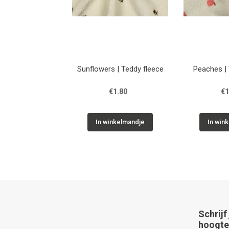
Sunflowers | Teddy fleece
Peaches | 
€1.80
€1
In winkelmandje
In win
Schrijf
hoogte 