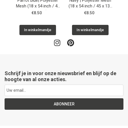
Parrot blue| Polyester
Navy | Polyester Mesh
Tu
Mesh (18 x 54 inch / 45
(18 x 54 inch / 45 x 135
Mes
x 135 cm)
cm)
€8.50
€8.50
In winkelmandje
In winkelmandje
Schrijf je in voor onze nieuwsbrief en blijf op de
hoogte van al onze acties.
ABONNEER