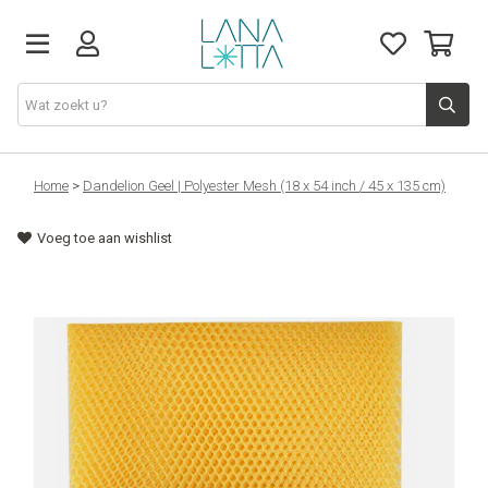
Stoffen
Home
>
Dandelion Geel | Polyester Mesh (18 x 54 inch / 45 x 135 cm)
Voeg toe aan wishlist
Fournituren
Naaigerief
Patronen
Naaimachines
Workshops