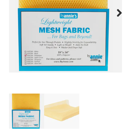
Tips & tricks
Next
Cadeaubon
Solden
Contact