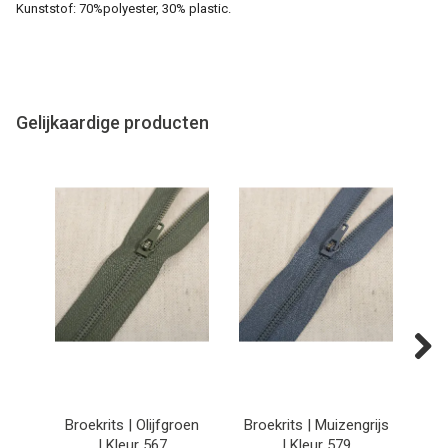
Kunststof: 70%polyester, 30% plastic.
Gelijkaardige producten
Next
Broekrits | Olijfgroen
Broekrits | Muizengrijs
Br
| Kleur 567
| Kleur 579