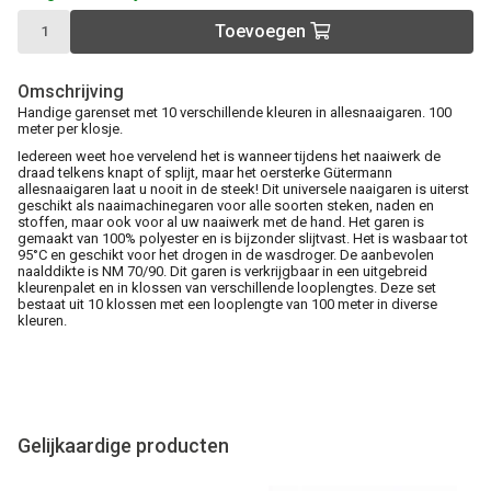
Toevoegen
Omschrijving
Handige garenset met 10 verschillende kleuren in allesnaaigaren. 100
meter per klosje.
Iedereen weet hoe vervelend het is wanneer tijdens het naaiwerk de
draad telkens knapt of splijt, maar het oersterke Gütermann
allesnaaigaren laat u nooit in de steek! Dit universele naaigaren is uiterst
geschikt als naaimachinegaren voor alle soorten steken, naden en
stoffen, maar ook voor al uw naaiwerk met de hand. Het garen is
gemaakt van 100% polyester en is bijzonder slijtvast. Het is wasbaar tot
95°C en geschikt voor het drogen in de wasdroger. De aanbevolen
naalddikte is NM 70/90. Dit garen is verkrijgbaar in een uitgebreid
kleurenpalet en in klossen van verschillende looplengtes. Deze set
bestaat uit 10 klossen met een looplengte van 100 meter in diverse
kleuren.
Gelijkaardige producten