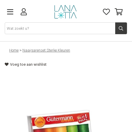
Stoffen
Home
>
Naaigarenset Sterke Kleuren
Voeg toe aan wishlist
Fournituren
Naaigerief
Patronen
Naaimachines
Workshops