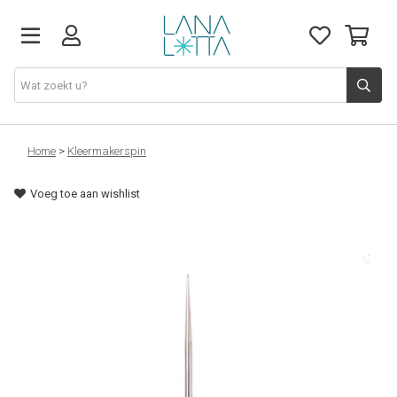
Stoffen
Home
>
Kleermakerspin
Voeg toe aan wishlist
Fournituren
Naaigerief
Patronen
Naaimachines
Workshops