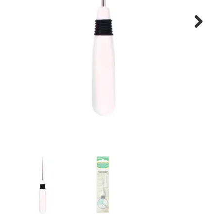
Tips & tricks
Next
Cadeaubon
Solden
Contact