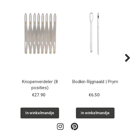
Next
Knopenverdeler (8
Bodkin Rijgnaald | Prym
posities)
pe
€27.90
€6.50
In winkelmandje
In winkelmandje