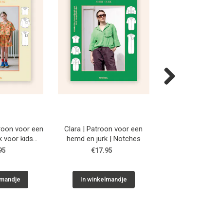
Next
roon voor een
Clara | Patroon voor een
Willy | Patroon 
k voor kids
hemd en jurk | Notches
en jurk | N
ches
95
€17.95
€17.9
lmandje
In winkelmandje
In winkelm