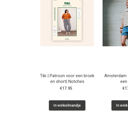
Tiki | Patroon voor een broek
Amsterdam |
en short| Notches
een
€17.95
€1
In winkelmandje
In win