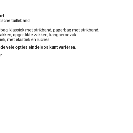
rt.
sche tailleband.
erbag, klassiek met strikband, paperbag met strikband.
zakken, opgestikte zakken, kangoeroezak.
iek, met elastiek en ruches.
 de vele opties eindeloos kunt variëren.
ar