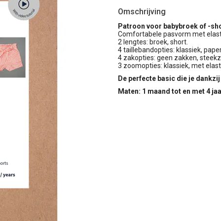
Omschrijving
Patroon voor babybroek of -sho
Comfortabele pasvorm met elasti
2 lengtes: broek, short.
4 taillebandopties: klassiek, pap
4 zakopties: geen zakken, steek
3 zoomopties: klassiek, met elast
De perfecte basic die je dankzij
Maten: 1 maand tot en met 4 ja