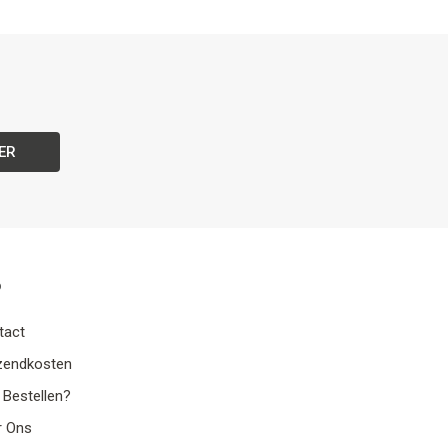
ER
o
tact
zendkosten
 Bestellen?
r Ons