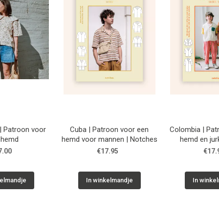
 Patroon voor
Cuba | Patroon voor een
Colombia | Pat
 hemd
hemd voor mannen | Notches
hemd en jur
| Not
7.00
€17.95
€17.
kelmandje
In winkelmandje
In winke