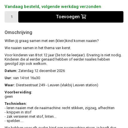
Vandaag besteld, volgende werkdag verzonden
Toevoegen
Omschrijving
Willen jij graag samen met een (klein)kind komen naaien?
We naaien samen in het thema van kerst.
Voor kinderen van 8 tot 12 jaar (3e tot 6e leerjaar). Ervaring is niet nodig.
Kinderen die al eerder genaaid hebben of eerder naailes hebben
gevolgd zijn ook welkom.
Datum:
Zaterdag 12 december 2026
Uur:
van 14 tot 16u30
Waar:
Diestsestraat 249 - Leuven (vlakbij Leuven station)
Voorbereiding:
geen
Technieken:
- leren naaien met de naaimachine: recht stikken, zigzag, afhechten
- knippen in stof
- zak versieren met stof, linten...
- spelden....
We hebben voor elk ouder-kind een naaimachine staan, je hoeft dus