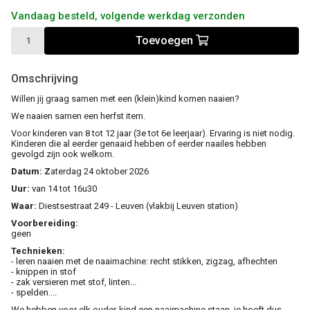
Vandaag besteld, volgende werkdag verzonden
Toevoegen
Omschrijving
Willen jij graag samen met een (klein)kind komen naaien?
We naaien samen een herfst item.
Voor kinderen van 8 tot 12 jaar (3e tot 6e leerjaar). Ervaring is niet nodig.
Kinderen die al eerder genaaid hebben of eerder naailes hebben
gevolgd zijn ook welkom.
Datum: Z
aterdag 24 oktober 2026
Uur:
van 14 tot 16u30
Waar:
Diestsestraat 249 - Leuven (vlakbij Leuven station)
Voorbereiding:
geen
Technieken:
- leren naaien met de naaimachine: recht stikken, zigzag, afhechten
- knippen in stof
- zak versieren met stof, linten...
- spelden....
We hebben voor elk ouder-kind een naaimachine staan, je hoeft dus