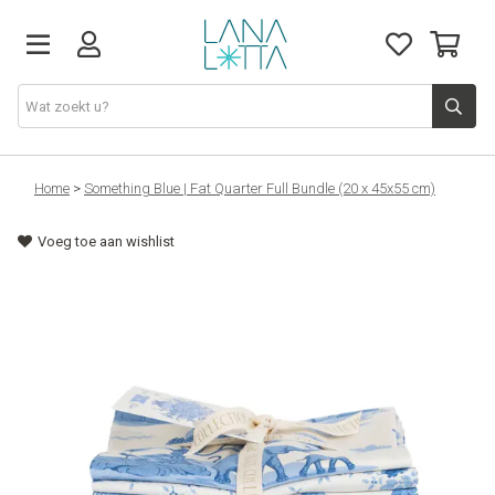
Stoffen
Home
>
Something Blue | Fat Quarter Full Bundle (20 x 45x55 cm)
Voeg toe aan wishlist
Fournituren
Naaigerief
Patronen
Naaimachines
Workshops