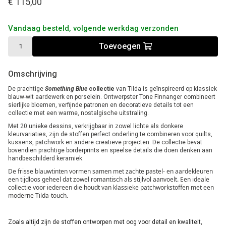
€ 115,00
Vandaag besteld, volgende werkdag verzonden
Toevoegen
Omschrijving
De prachtige
Something Blue
collectie
van Tilda is geïnspireerd op klassiek
blauw-wit aardewerk en porselein. Ontwerpster Tone Finnanger combineert
sierlijke bloemen, verfijnde patronen en decoratieve details tot een
collectie met een warme, nostalgische uitstraling.
Met 20 unieke dessins, verkrijgbaar in zowel lichte als donkere
kleurvariaties, zijn de stoffen perfect onderling te combineren voor quilts,
kussens, patchwork en andere creatieve projecten. De collectie bevat
bovendien prachtige borderprints en speelse details die doen denken aan
handbeschilderd keramiek.
De frisse blauwtinten vormen samen met zachte pastel- en aardekleuren
een tijdloos geheel dat zowel romantisch als stijlvol aanvoelt. Een ideale
collectie voor iedereen die houdt van klassieke patchworkstoffen met een
moderne Tilda-touch.
Zoals altijd zijn de stoffen ontworpen met oog voor detail en kwaliteit,