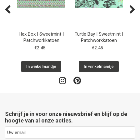
Previous
Next
 |
Hex Box | Sweetmint |
Turtle Bay | Sweetmint |
Dan
n
Patchworkkatoen
Patchworkkatoen
€2.45
€2.45
In winkelmandje
In winkelmandje
Schrijf je in voor onze nieuwsbrief en blijf op de
hoogte van al onze acties.