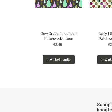
Dew Drops | Licorice |
Taffy | 
Patchworkkatoen
Patchw
€2.45
€2
In winkelmandje
In win
Schrijf
hoogte 