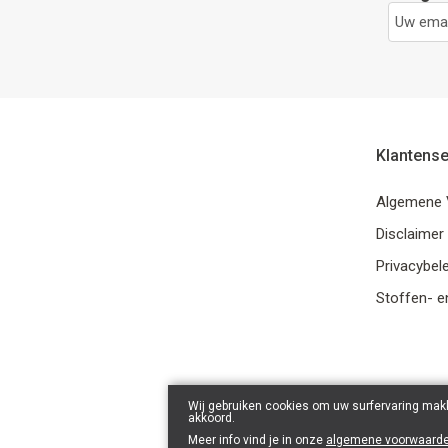
Klantense
Algemene 
Disclaimer
Privacybele
Stoffen- e
Wij gebruiken cookies om uw surfervaring makk
akkoord.
Meer info vind je in onze
algemene voorwaard