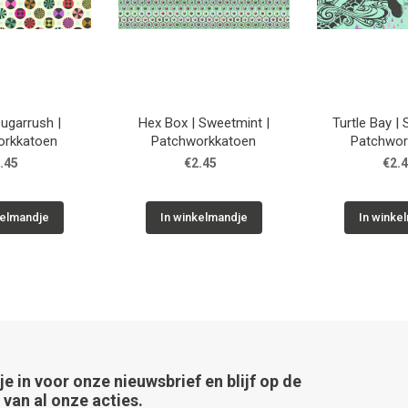
Sugarrush |
Hex Box | Sweetmint |
Turtle Bay |
orkkatoen
Patchworkkatoen
Patchwor
.45
€2.45
€2.
kelmandje
In winkelmandje
In winke
 je in voor onze nieuwsbrief en blijf op de
van al onze acties.