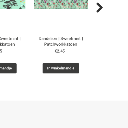
Next
 Sweetmint |
Dandelion | Sweetmint |
Dandelion | L
kkatoen
Patchworkkatoen
Patchwork
45
€2.45
€2.45
lmandje
In winkelmandje
In winkelm