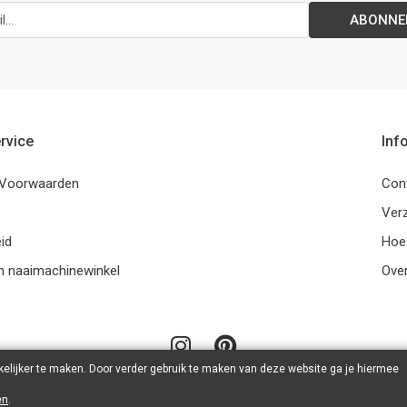
ABONNE
rvice
Inf
Voorwaarden
Con
Ver
id
Hoe
n naaimachinewinkel
Ove
elijker te maken. Door verder gebruik te maken van deze website ga je hiermee
en
.
© 2026 LanaLotta | Powered by
Tilroy
.