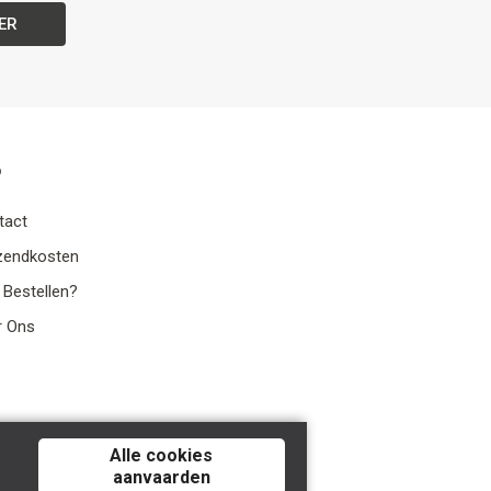
ER
o
tact
zendkosten
 Bestellen?
r Ons
Alle cookies
aanvaarden