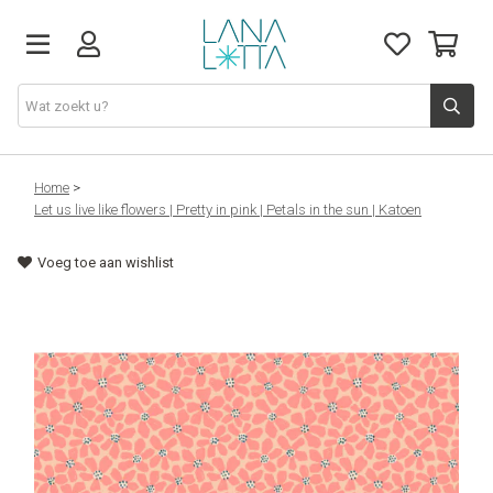
Stoffen
Home
>
Let us live like flowers | Pretty in pink | Petals in the sun | Katoen
Fournituren
Voeg toe aan wishlist
Naaigerief
Patronen
Naaimachines
Workshops