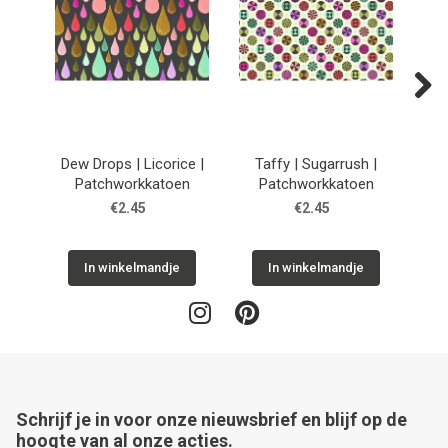
Next
Dew Drops | Licorice |
Taffy | Sugarrush |
He
Patchworkkatoen
Patchworkkatoen
€2.45
€2.45
In winkelmandje
In winkelmandje
Schrijf je in voor onze nieuwsbrief en blijf op de
hoogte van al onze acties.