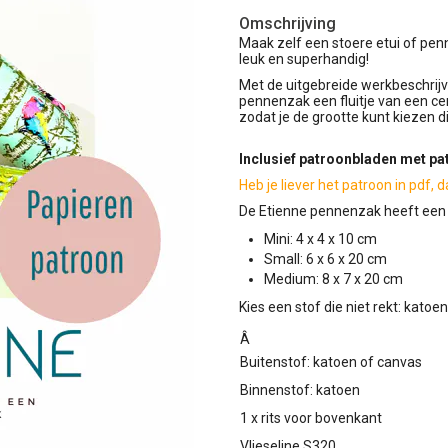
Omschrijving
Maak zelf een stoere etui of pen
leuk en superhandig!
Met de uitgebreide werkbeschrijv
pennenzak een fluitje van een cen
zodat je de grootte kunt kiezen di
Inclusief patroonbladen met pa
Heb je liever het patroon in pdf, 
De Etienne pennenzak heeft een 
Mini: 4 x 4 x 10 cm
Small: 6 x 6 x 20 cm
Medium: 8 x 7 x 20 cm
Kies een stof die niet rekt: katoen,
Â
Buitenstof: katoen of canvas
Binnenstof: katoen
1 x rits voor bovenkant
Vlieseline S320