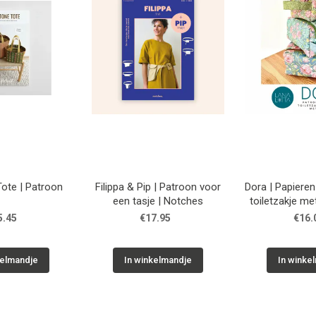
Tote | Patroon
Filippa & Pip | Patroon voor
Dora | Papiere
een tasje | Notches
toiletzakje me
5.45
€17.95
€16.
kelmandje
In winkelmandje
In winke