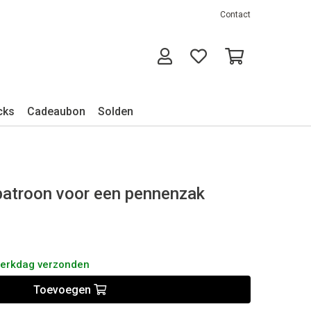
Contact
cks
Cadeaubon
Solden
 patroon voor een pennenzak
werkdag verzonden
Toevoegen