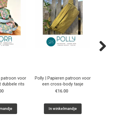
Next
n patroon voor
Polly | Papieren patroon voor
Lars | Papieren 
t dubbele rits
een cross-body tasje
een turn - e
00
€16.00
€14.0
lmandje
In winkelmandje
In winkelm