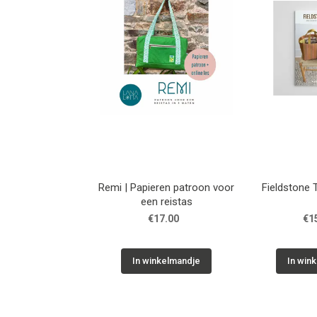
Remi | Papieren patroon voor
Fieldstone 
een reistas
€17.00
€1
In winkelmandje
In win