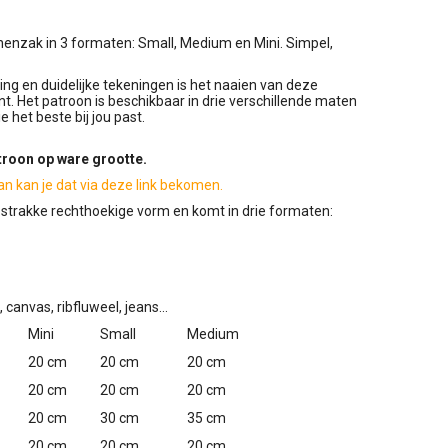
nenzak in 3 formaten: Small, Medium en Mini. Simpel,
ing en duidelijke tekeningen is het naaien van deze
t. Het patroon is beschikbaar in drie verschillende maten
e het beste bij jou past.
troon op ware grootte.
dan kan je dat via deze link bekomen.
strakke rechthoekige vorm en komt in drie formaten:
 canvas, ribfluweel, jeans...
Mini
Small
Medium
20 cm
20 cm
20 cm
20 cm
20 cm
20 cm
20 cm
30 cm
35 cm
20 cm
20 cm
20 cm