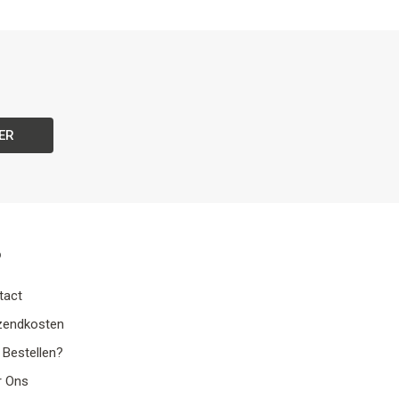
ER
o
tact
zendkosten
 Bestellen?
r Ons