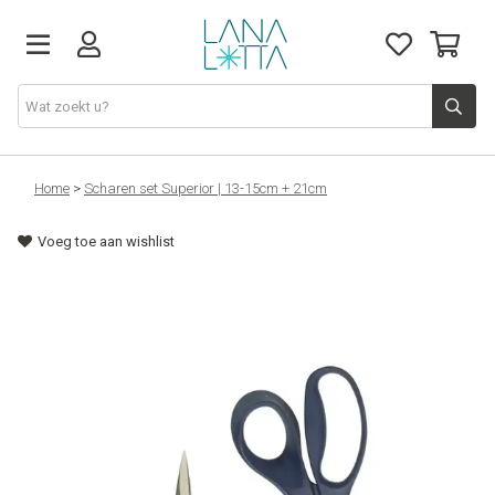
Stoffen
Home
>
Scharen set Superior | 13-15cm + 21cm
Voeg toe aan wishlist
Fournituren
Naaigerief
Patronen
Naaimachines
Workshops