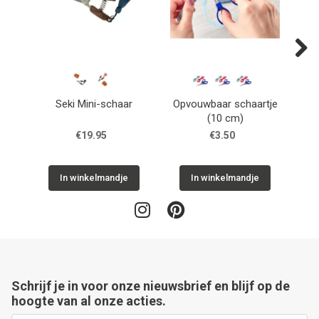
Next
Seki Mini-schaar
Opvouwbaar schaartje
(10 cm)
rec
€19.95
€3.50
In winkelmandje
In winkelmandje
Schrijf je in voor onze nieuwsbrief en blijf op de
hoogte van al onze acties.