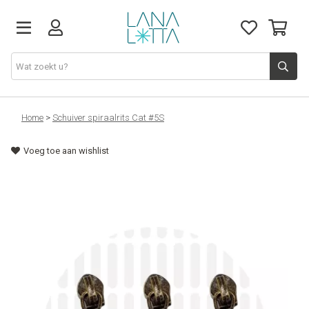
Stoffen
Home
>
Schuiver spiraalrits Cat #5S
Voeg toe aan wishlist
Fournituren
Naaigerief
Patronen
Naaimachines
Workshops