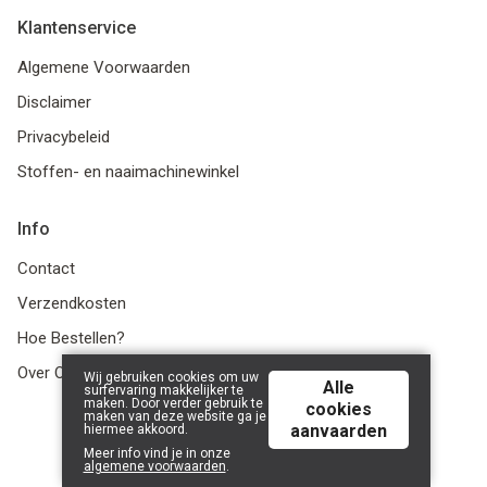
Klantenservice
Algemene Voorwaarden
Disclaimer
Privacybeleid
Stoffen- en naaimachinewinkel
Info
Contact
Verzendkosten
Hoe Bestellen?
Over Ons
Wij gebruiken cookies om uw
Alle
surfervaring makkelijker te
maken. Door verder gebruik te
cookies
maken van deze website ga je
aanvaarden
hiermee akkoord.
© 2026 LanaLotta | Powered by
Tilroy
.
Meer info vind je in onze
algemene voorwaarden
.