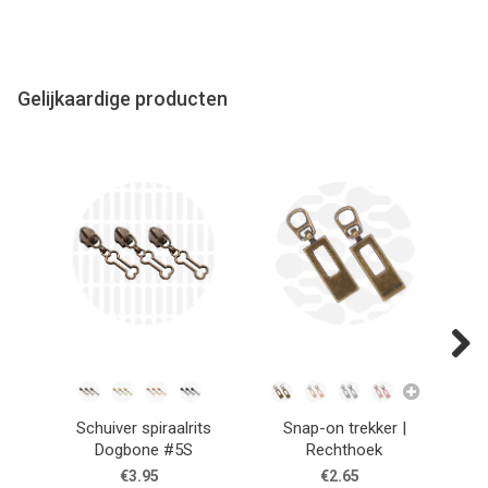
Gelijkaardige producten
Next
Schuiver spiraalrits
Snap-on trekker |
Dogbone #5S
Rechthoek
€3.95
€2.65