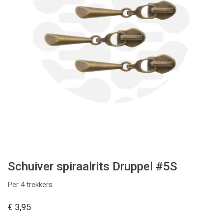
Tips & tricks
Cadeaubon
Solden
Contact
Schuiver spiraalrits Druppel #5S
Per 4 trekkers
€ 3,95