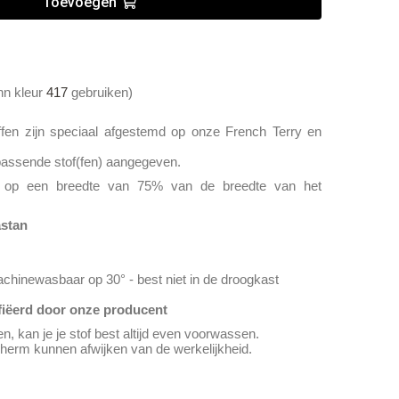
Toevoegen
n kleur
417
gebruiken)
fen zijn speciaal afgestemd op onze French Terry en
jpassende stof(fen) aangegeven.
n op een breedte van 75% van de breedte van het
astan
chinewasbaar op 30° - best niet in de droogkast
ifiëerd door onze producent
n, kan je je stof best altijd even voorwassen.
cherm kunnen afwijken van de werkelijkheid.