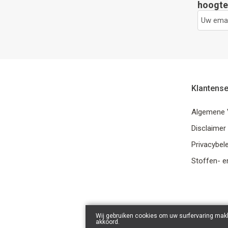
hoogte 
Klantense
Algemene 
Disclaimer
Privacybele
Stoffen- e
Wij gebruiken cookies om uw surfervaring makk
akkoord.