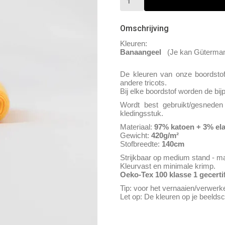
Omschrijving
Kleuren:
Banaangeel
(Je kan Güterman
De kleuren van onze boordstof
andere tricots.
Bij elke boordstof worden de bi
Wordt best gebruikt/gesnede
kledingsstuk.
Materiaal:
97% katoen
+ 3% el
Gewicht:
420g/m²
Stofbreedte:
140cm
Strijkbaar op medium stand - ma
Kleurvast en minimale krimp.
Oeko-Tex 100 klasse 1 gecert
Tip: voor het vernaaien/verwerke
Let op: De kleuren op je beelds